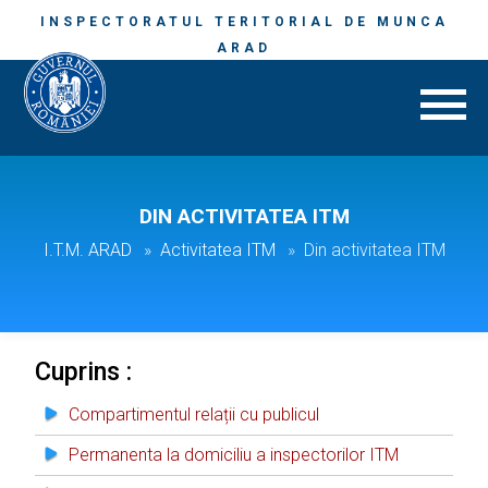
INSPECTORATUL TERITORIAL DE MUNCA
ARAD
DIN ACTIVITATEA ITM
I.T.M. ARAD
Activitatea ITM
Din activitatea ITM
Cuprins :
Compartimentul relații cu publicul
Permanenta la domiciliu a inspectorilor ITM