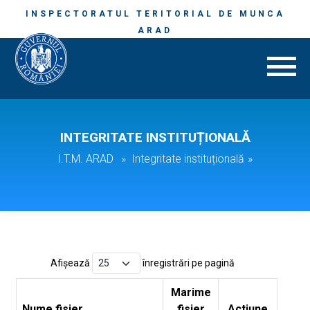
INSPECTORATUL TERITORIAL DE MUNCA
ARAD
INTEGRITATE INSTITUȚIONALĂ
I.T.M. ARAD
Integritate instituțională
»
Afișează
înregistrări pe pagină
Marime
Nume fisier
fisier
Actiune