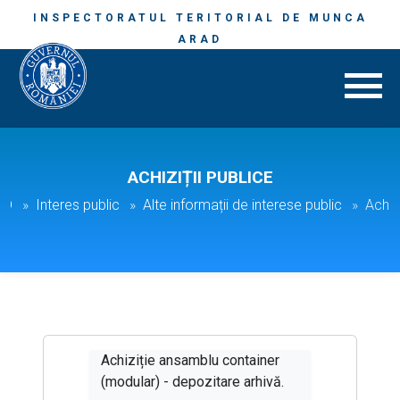
INSPECTORATUL TERITORIAL DE MUNCA
ARAD
ACHIZIȚII PUBLICE
AD
Interes public
Alte informații de interese public
Achizi
Achiziție ansamblu container
(modular) - depozitare arhivă.