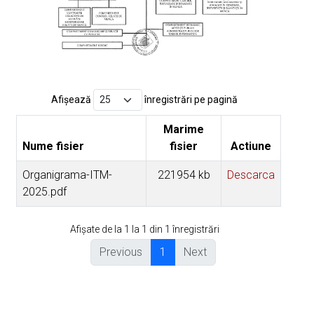
Afișează
înregistrări pe pagină
Marime
Nume fisier
fisier
Actiune
Organigrama-ITM-
221954 kb
Descarca
2025.pdf
Afișate de la 1 la 1 din 1 înregistrări
Previous
1
Next