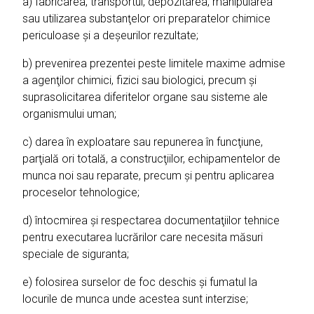
a) fabricarea, transportul, depozitarea, manipularea
sau utilizarea substanţelor ori preparatelor chimice
periculoase şi a deşeurilor rezultate;
b) prevenirea prezentei peste limitele maxime admise
a agenţilor chimici, fizici sau biologici, precum şi
suprasolicitarea diferitelor organe sau sisteme ale
organismului uman;
c) darea în exploatare sau repunerea în funcţiune,
parţială ori totală, a construcţiilor, echipamentelor de
munca noi sau reparate, precum şi pentru aplicarea
proceselor tehnologice;
d) întocmirea şi respectarea documentaţiilor tehnice
pentru executarea lucrărilor care necesita măsuri
speciale de siguranta;
e) folosirea surselor de foc deschis şi fumatul la
locurile de munca unde acestea sunt interzise;