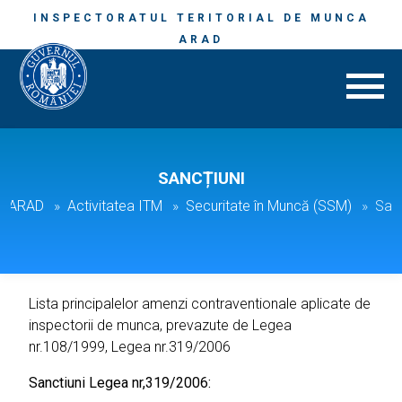
INSPECTORATUL TERITORIAL DE MUNCA
ARAD
SANCȚIUNI
M. ARAD
Activitatea ITM
Securitate în Muncă (SSM)
Sanc
Lista principalelor amenzi contraventionale aplicate de
inspectorii de munca, prevazute de Legea
nr.108/1999, Legea nr.319/2006
Sanctiuni Legea nr,319/2006: