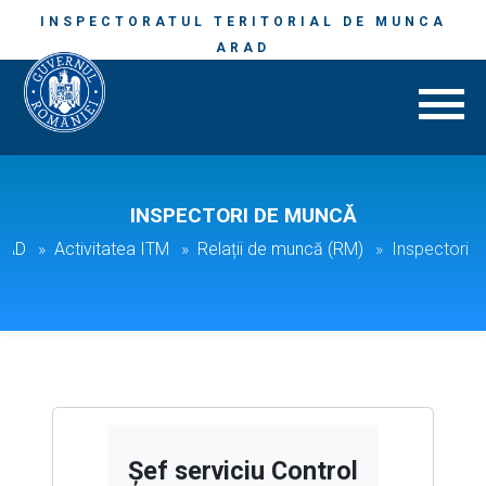
INSPECTORATUL TERITORIAL DE MUNCA
ARAD
INSPECTORI DE MUNCĂ
ARAD
Activitatea ITM
Relații de muncă (RM)
Inspectori 
Şef serviciu Control