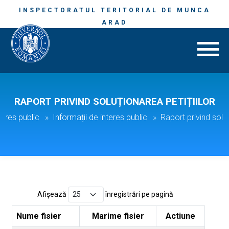
INSPECTORATUL TERITORIAL DE MUNCA
ARAD
RAPORT PRIVIND SOLUȚIONAREA PETIȚIILOR
teres public
Informații de interes public
Raport privind soluț
Afișează
înregistrări pe pagină
Nume fisier
Marime fisier
Actiune