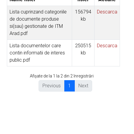
Lista cuprinzand categoriile
156794
Descarca
de documente produse
kb
si(sau) gestionate de ITM
Arad.pdf
Lista documentelor care
250515
Descarca
contin informatii de interes
kb
public.pdf
Afișate de la 1 la 2 din 2 înregistrări
Previous
1
Next