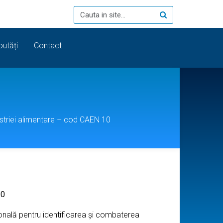
outăți
Contact
striei alimentare – cod CAEN 10
10
onală pentru identificarea și combaterea