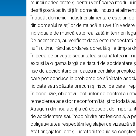
muncii nedeclarate și pentru verificarea modului î
desfășoară activități în domeniul industriei aliment
Întrucât domeniul industriei alimentare este un do
din domeniul relațiilor de muncă au avut în veder
individuale de muncă este realizată în termen legal î
De asemenea, au verificat dacă este respectată d
nu în ultimul rând acordarea corectă și la timp a dre
În ceea ce privește securitatea și sănătatea în munc
expuși la o gamă largă de riscuri de accidentare 
risc de accidentare din cauza incendiilor și explo
care pot conduce la probleme de sănătate asociate 
ridicate sau scăzute precum și riscul pe care-l 
În concluzie, obiectivul acțiunilor de control a urm
remedierea acestor neconformități și totodată au fo
Atragem din nou atenția că deosebit de importantă e
de accidentare sau îmbolnăvire profesională, a per
obligativitatea respectării legislației ce vizează 
Atât angajatorii cât și lucrătorii trebuie să conșt