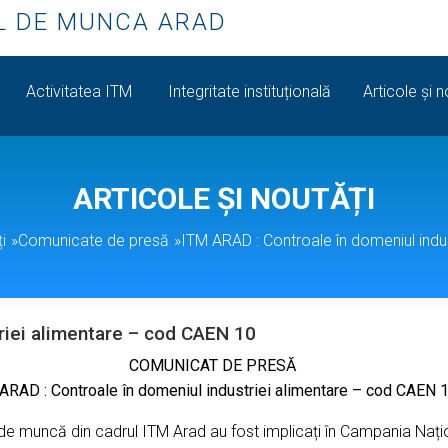
L DE MUNCA ARAD
Activitatea ITM
Integritate instituțională
Articole și n
ARTICOLE ȘI NOUTĂȚI
i
»
Comunicate de presă
»
ITM ARAD : Controale în domeniul indu
riei alimentare – cod CAEN 10
COMUNICAT DE PRESĂ
ARAD : Controale în domeniul industriei alimentare – cod CAEN 
de muncă din cadrul ITM Arad au fost implicați în Campania Nați