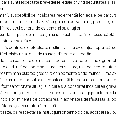
n care sunt respectate prevederile legale privind securitatea și s
are.
meniu susceptibil de încălcarea reglementărilor legale, pe parcurs
e modul în care se realizează angajarea personalului, precum și 
n registrul general de evidență al salariaților.
urata timpului de muncă și munca suplimentară, repausul săptăm
pturilor salariale.
ă, controalele efectuate în ultimii ani au evidențiat faptul că luc
și îmbolnăvire la locul de muncă, din care enumerăm:
ziilor, echipamente de muncă necorespunzătoare tehnologiilor fol
cu dureri de spate sau dureri musculare; risc de electrocutare; ve
reprezintă manipularea greșită a echipamentelor de muncă – mala
ărit eliminarea pe viitor a neconformităților ce au fost constatate
st sancționate situațiile în care s-a constatat încălcarea gravă 
ste creșterea gradului de conștientizare a angajatorilor și a lucr
icolelor iminente ce pot apărea în activitatea desfășurată la loc
sănătatea și securitatea în muncă.
ientizeze, că respectarea instrucțiunilor tehnologice, acordarea 