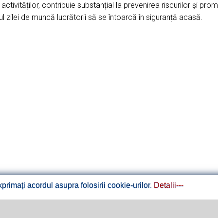
ctivităților, contribuie substanțial la prevenirea riscurilor și pr
ul zilei de muncă lucrătorii să se întoarcă în siguranță acasă.
rimați acordul asupra folosirii cookie-urilor.
Detalii---