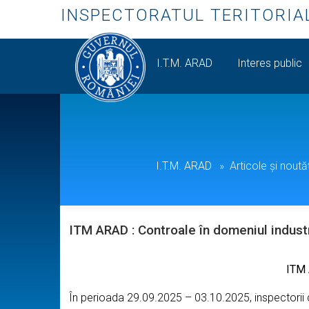
INSPECTORATUL TERITORIA
I.T.M. ARAD
Interes public
I.T.M. ARAD
Articole și noutăț
ITM ARAD : Controale în domeniul indust
ITM 
În perioada 29.09.2025 – 03.10.2025, inspectorii 