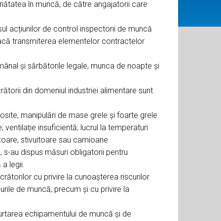
ănătatea în muncă, de către angajatorii care
ul acțiunilor de control inspectorii de muncă
dacă transmiterea elementelor contractelor
ânal și sărbătorile legale, munca de noapte și
rătorii din domeniul industriei alimentare sunt
osite; manipulări de mase grele și foarte grele
ntilație insuficientă; lucrul la temperaturi
xoare, stivuitoare sau camioane.
, s-au dispus măsuri obligatorii pentru
a legii.
ătorilor cu privire la cunoașterea riscurilor
urile de muncă, precum și cu privire la
/ purtarea echipamentului de muncă și de